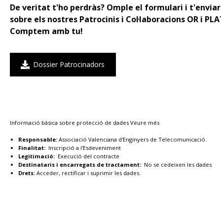
De veritat t'ho perdràs? Omple el formulari i t'envia
sobre els nostres Patrocinis i Col·laboracions OR i PL
Comptem amb tu!
Dossier Patrocinadors
Informació bàsica sobre protecció de dades
Veure més
Responsable:
Associació Valenciana d'Enginyers de Telecomunicació.
Finalitat:
Inscripció a l'Esdeveniment
Legitimació:
Execució del contracte
Destinataris i encarregats de tractament:
No se cedeixen les dades
Drets:
Acceder, rectificar i suprimir les dades.